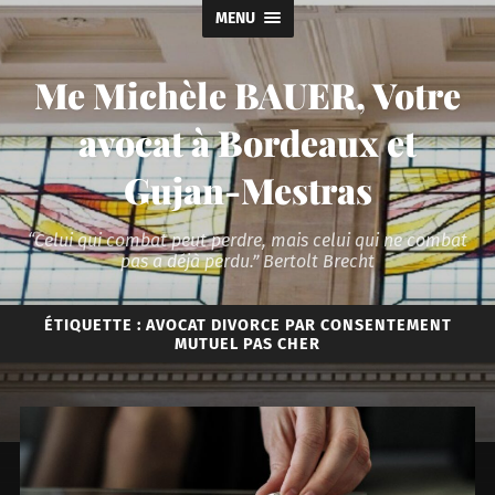
MENU
Me Michèle BAUER, Votre
avocat à Bordeaux et
Gujan-Mestras
“Celui qui combat peut perdre, mais celui qui ne combat
pas a déjà perdu.” Bertolt Brecht
ÉTIQUETTE :
AVOCAT DIVORCE PAR CONSENTEMENT
MUTUEL PAS CHER