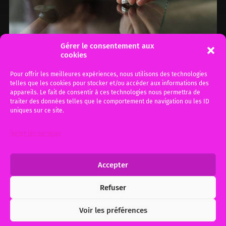
Gérer le consentement aux
cookies
Pour offrir les meilleures expériences, nous utilisons des technologies
telles que les cookies pour stocker et/ou accéder aux informations des
appareils. Le fait de consentir à ces technologies nous permettra de
Petite Foire aux questions
traiter des données telles que le comportement de navigation ou les ID
uniques sur ce site.
sur le divorce.
Gérer les services
Cet article a été mis à jour et tiens compte de
la réforme, Loi Justice du XXIème siècle qui
a…
Accepter
Refuser
8 mars 2014
0
Voir les préférences