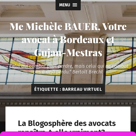
MENU
Me Michèle BAUER, Votre
avocat à Bordeaux et
Gujan-Mestras
“Celui qui combat peut perdre, mais celui qui ne combat
pas a déjà perdu.” Bertolt Brecht
ÉTIQUETTE :
BARREAU VIRTUEL
La Blogosphère des avocats
renaîtra-t-elle vraiment?