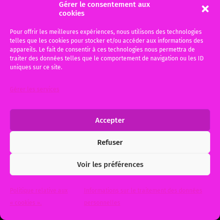
Gérer le consentement aux
C’est la question qui a été posée par Anne
cookies
Portmann, journaliste auprès de la revue
Pour offrir les meilleures expériences, nous utilisons des technologies
juridique DALLOZ et d’Actuel Avocats….
telles que les cookies pour stocker et/ou accéder aux informations des
appareils. Le fait de consentir à ces technologies nous permettra de
traiter des données telles que le comportement de navigation ou les ID
11 mai 2014
0
uniques sur ce site.
Gérer les services
Accepter
© 2026
Me Michèle BAUER, Votre avocat à Bordeaux et Gujan-
Mestras
. Theme by
Anders Norén
.
Refuser
Voir les préférences
Politique relative aux
Informations sur le traitement des données
« cookies ».
personnelles