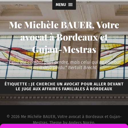
MENU
Me Michèle BAUER, Votre
avocat à Bordeaux et
Gujan-Mestras
“Celui qui combat peut perdre, mais celui qui ne combat
pas a déjà perdu.” Bertolt Brecht
ÉTIQUETTE :
JE CHERCHE UN AVOCAT POUR ALLER DEVANT
LE JUGE AUX AFFAIRES FAMILIALES À BORDEAUX
© 2026
Me Michèle BAUER, Votre avocat à Bordeaux et Gujan-
Mestras
. Theme by
Anders Norén
.