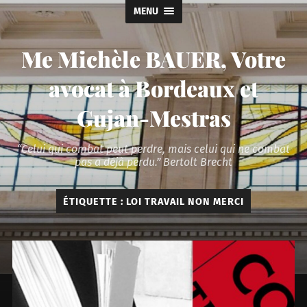
MENU
Me Michèle BAUER, Votre
avocat à Bordeaux et
Gujan-Mestras
“Celui qui combat peut perdre, mais celui qui ne combat
pas a déjà perdu.” Bertolt Brecht
ÉTIQUETTE :
LOI TRAVAIL NON MERCI