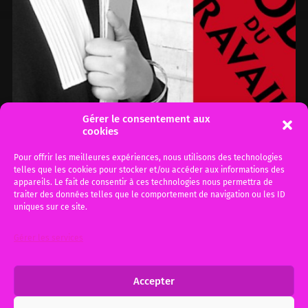
Gérer le consentement aux
cookies
Faut-il réformer le Code du
Pour offrir les meilleures expériences, nous utilisons des technologies
telles que les cookies pour stocker et/ou accéder aux informations des
travail, Pour ou contre ?
appareils. Le fait de consentir à ces technologies nous permettra de
traiter des données telles que le comportement de navigation ou les ID
Le débat est d’une brûlante actualité, le projet
uniques sur ce site.
loi travail présentée par Madame EL
Gérer les services
KHOMRI fait couler beaucoup d’encre et
engendre de nombreuses…
Accepter
1 mars 2016
0