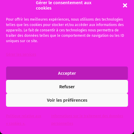
Gérer le consentement aux
communiqué du SAF
cookies
Madame la Ministre n’a pas donné une
Pour offrir les meilleures expériences, nous utilisons des technologies
réponse satisfaisante aux avocats sur le
telles que les cookies pour stocker et/ou accéder aux informations des
financement de l’aide juridictionnelle. Le
appareils. Le fait de consentir à ces technologies nous permettra de
traiter des données telles que le comportement de navigation ou les ID
CNB appelle…
uniques sur ce site.
6 juillet 2014
0
Gérer les services
Accepter
Refuser
© 2026
Me Michèle BAUER, Votre avocat à Bordeaux et Gujan-
Mestras
. Theme by
Anders Norén
.
Voir les préférences
Politique relative aux
Informations sur le traitement des données
« cookies ».
personnelles