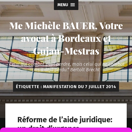
MENU
Me Michèle BAUER, Votre
avocat à Bordeaux et
Gujan-Mestras
“Celui qui combat peut perdre, mais celui qui ne combat
pas a déjà perdu.” Bertolt Brecht
ÉTIQUETTE :
MANIFESTATION DU 7 JUILLET 2014
Réforme de l’aide juridique:
un droit d’urgence-