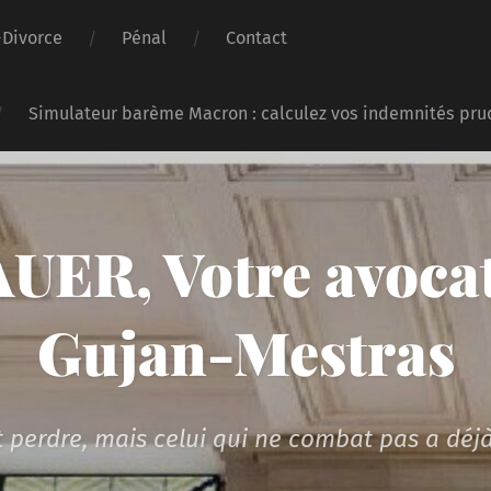
-Divorce
Pénal
Contact
Simulateur barème Macron : calculez vos indemnités pru
UER, Votre avocat
Gujan-Mestras
 perdre, mais celui qui ne combat pas a déjà