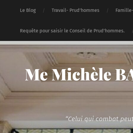
Le Blog
Travail- Prud’hommes
Famille
Requête pour saisir le Conseil de Prud’hommes.
Me Michèle BA
“Celui qui combat peut