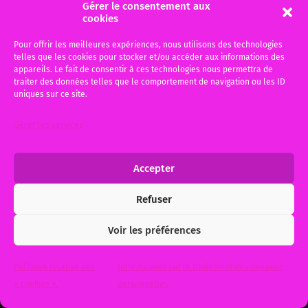
Gérer le consentement aux
L’avocat est-il devenu un nouveau produit,
cookies
une marchandise dont on achète, on compare,
Pour offrir les meilleures expériences, nous utilisons des technologies
on critique les prestations comme celles d’un…
telles que les cookies pour stocker et/ou accéder aux informations des
appareils. Le fait de consentir à ces technologies nous permettra de
traiter des données telles que le comportement de navigation ou les ID
1 mars 2015
0
uniques sur ce site.
Gérer les services
Accepter
© 2026
Me Michèle BAUER, Votre avocat à Bordeaux et Gujan-
Refuser
Mestras
. Theme by
Anders Norén
.
Voir les préférences
Politique relative aux
Informations sur le traitement des données
« cookies ».
personnelles