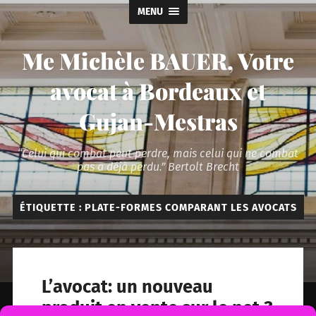
MENU
Me Michèle BAUER, Votre
avocat à Bordeaux et
Gujan-Mestras
“Celui qui combat peut perdre, mais celui qui ne combat
pas a déjà perdu.” Bertolt Brecht
ÉTIQUETTE :
PLATE-FORMES COMPARANT LES AVOCATS
L’avocat: un nouveau
produit en vente sur le net ?