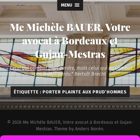
MENU
Me Michèle BAUER, Votre
avocat à Bordeaux et
Gujan-Mestras
“Celui qui combat peut perdre, mais celui qui ne combat
pas a déjà perdu.” Bertolt Brecht
ÉTIQUETTE :
PORTER PLAINTE AUX PRUD’HOMMES
© 2026
Me Michèle BAUER, Votre avocat à Bordeaux et Gujan-
Mestras
. Theme by
Anders Norén
.