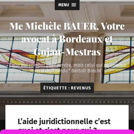
MENU
Me Michèle BAUER, Votre
avocat à Bordeaux et
Gujan-Mestras
“Celui qui combat peut perdre, mais celui qui ne combat
pas a déjà perdu.” Bertolt Brecht
ÉTIQUETTE :
REVENUS
L’aide juridictionnelle c’est
quoi et c’est pour qui ?