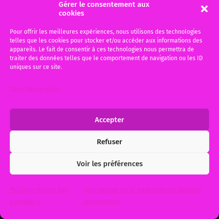
Gérer le consentement aux
Explications en images.
cookies
Un deuxième petit film d’animation pour vous
Pour offrir les meilleures expériences, nous utilisons des technologies
expliquer l’aide juridictionnelle: c’est quoi et
telles que les cookies pour stocker et/ou accéder aux informations des
c’est pour qui ? Vous pouvez vous…
appareils. Le fait de consentir à ces technologies nous permettra de
traiter des données telles que le comportement de navigation ou les ID
uniques sur ce site.
4 mai 2015
0
Gérer les services
Accepter
© 2026
Me Michèle BAUER, Votre avocat à Bordeaux et Gujan-
Mestras
. Theme by
Anders Norén
.
Refuser
Voir les préférences
Politique relative aux
Informations sur le traitement des données
« cookies ».
personnelles