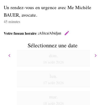
Un rendez-vous en urgence avec Me Michèle
BAUER, avocate.
45 minutes
edit
Votre fuseau horaire :
Africa/Abidjan
Changer 
Sélectionnez une date
dim.
keyboard_arrow_left
keyboard_arrow_right
Retour
Av
16 août 2026
lun.
17 août 2026
mar.
18 août 2026