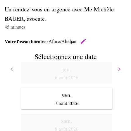
Un rendez-vous en urgence avec Me Michèle
BAUER, avocate.
45 minutes
edit
Votre fuseau horaire :
Africa/Abidjan
Changer 
Sélectionnez une date
jeu.
keyboard_arrow_left
keyboard_arrow_right
Retour
Av
6 août 2026
ven.
7 août 2026
sam.
8 août 2026