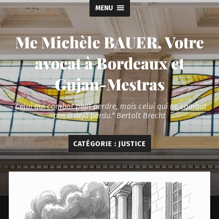
MENU
Me Michèle BAUER, Votre
avocat à Bordeaux et
Gujan-Mestras
“Celui qui combat peut perdre, mais celui qui ne combat
pas a déjà perdu.” Bertolt Brecht
CATÉGORIE :
JUSTICE