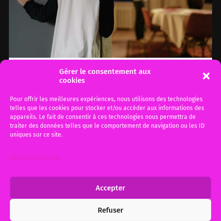
Gérer le consentement aux
cookies
Le syndrome d’aliénation
parentale : définition,
Pour offrir les meilleures expériences, nous utilisons des technologies
telles que les cookies pour stocker et/ou accéder aux informations des
jurisprudence et recul
appareils. Le fait de consentir à ces technologies nous permettra de
progressif d’une notion
traiter des données telles que le comportement de navigation ou les ID
uniques sur ce site.
controversée.
Gérer les services
article mis à jour le 21 octobre 2025 1. Qu’est-
ce que le syndrome d’aliénation parentale
(SAP) ? Vous vous interrogez…
Accepter
Refuser
25 avril 2014
2