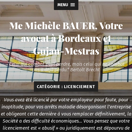
MENU
Me Michèle BAUER, Votre
avocat à Bordeaux et
Gujan-Mestras
“Celui qui combat peut perdre, mais celui qui ne combat
pas a déjà perdu.” Bertolt Brecht
CATÉGORIE :
LICENCIEMENT
Vous avez été licencié par votre employeur pour faute, pour
inaptitude, pour vos arrêts maladie désorganisant l’entreprise
et obligeant cette dernière à vous remplacer définitivement, la
Société a des difficulté économiques… Vous pensez que votre
licenciement est « abusif » ou juridiquement est dépourvu de