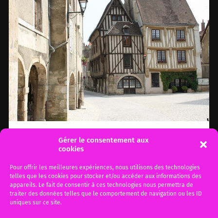
Gérer le consentement aux
Barème Macron: Jamais
cookies
deux sans Troyes !
Pour offrir les meilleures expériences, nous utilisons des technologies
telles que les cookies pour stocker et/ou accéder aux informations des
Comme vous le savez, l’avis de la Cour de
appareils. Le fait de consentir à ces technologies nous permettra de
cassation a été rendu il y a quelques jours et
traiter des données telles que le comportement de navigation ou les ID
à…
uniques sur ce site.