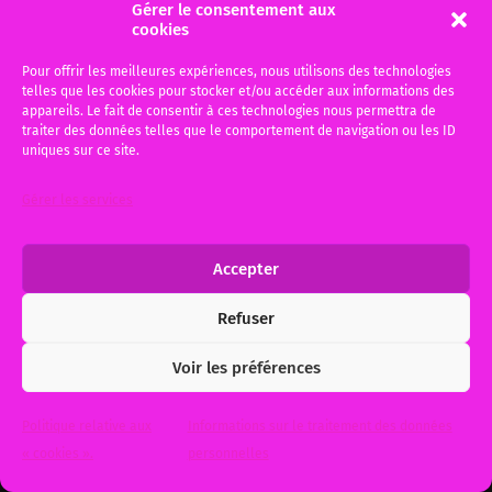
saisonniers: mon
Gérer le consentement aux
cookies
intervention sur TV7 (esprits
des lois)
Pour offrir les meilleures expériences, nous utilisons des technologies
telles que les cookies pour stocker et/ou accéder aux informations des
Ci-dessous, mon intervention dans l’émission
appareils. Le fait de consentir à ces technologies nous permettra de
traiter des données telles que le comportement de navigation ou les ID
de TV7 « L’esprit des lois », j’interviens lors
uniques sur ce site.
d’un entretien après le reportage sur les
locations…
Gérer les services
21 juillet 2014
1
Accepter
Refuser
© 2026
Me Michèle BAUER, Votre avocat à Bordeaux et Gujan-
Voir les préférences
Mestras
. Theme by
Anders Norén
.
Politique relative aux
Informations sur le traitement des données
« cookies ».
personnelles