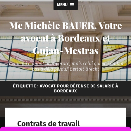
MENU
Me Michèle BAUER, Votre
avocat à Bordeaux et
Gujan-Mestras
“Celui qui combat peut perdre, mais celui qui ne combat
pas a déjà perdu.” Bertolt Brecht
ÉTIQUETTE :
AVOCAT POUR DÉFENSE DE SALARIÉ À
BORDEAUX
Contrats de travail