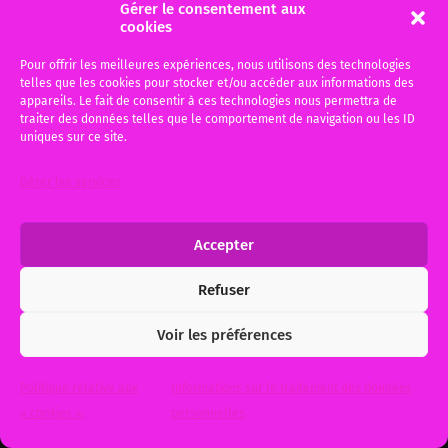
Gérer le consentement aux
dirigée contre « les
cookies
gendarmes ».
Pour offrir les meilleures expériences, nous utilisons des technologies
Un client vient me consulter, il est
telles que les cookies pour stocker et/ou accéder aux informations des
appareils. Le fait de consentir à ces technologies nous permettra de
convoqué devant le Tribunal Correctionnel
traiter des données telles que le comportement de navigation ou les ID
car il est soupçonné d’avoir…
uniques sur ce site.
Gérer les services
27 avril 2015
0
Accepter
© 2026
Me Michèle BAUER, Votre avocat à Bordeaux et Gujan-
Refuser
Mestras
. Theme by
Anders Norén
.
Voir les préférences
Politique relative aux
Informations sur le traitement des données
« cookies ».
personnelles