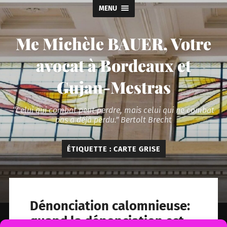
MENU
Me Michèle BAUER, Votre
avocat à Bordeaux et
Gujan-Mestras
“Celui qui combat peut perdre, mais celui qui ne combat
pas a déjà perdu.” Bertolt Brecht
ÉTIQUETTE :
CARTE GRISE
Dénonciation calomnieuse:
quand la dénonciation est