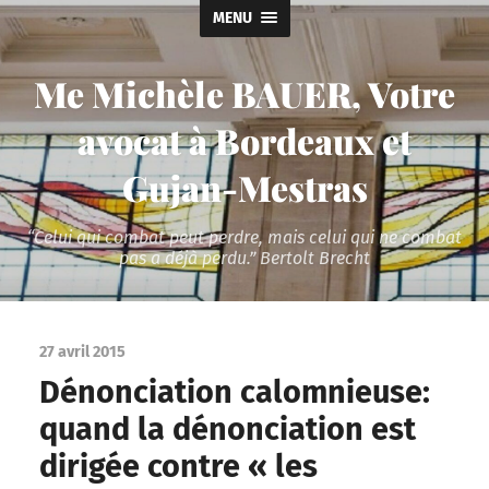
MENU
Me Michèle BAUER, Votre
avocat à Bordeaux et
Gujan-Mestras
“Celui qui combat peut perdre, mais celui qui ne combat
pas a déjà perdu.” Bertolt Brecht
27 avril 2015
Dénonciation calomnieuse:
quand la dénonciation est
dirigée contre « les