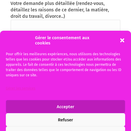
Votre demande plus détaillée (rendez-vous,
détaillez les raisons de ce dernier, la matière,
droit du travail, divorce..)
Gérer le consentement aux
cookies
Pour offrir les meilleures expériences, nous utilisons des technologies
telles que les cookies pour stocker et/ou accéder aux informations des
appareils. Le fait de consentir à ces technologies nous permettra de
traiter des données telles que le comportement de navigation ou les ID
uniques sur ce site.
J'ai pris connaissance de la politique de
recueil des données personnelles en cliquant
Gérer les services
sur le bouton RGPD, données personnelles et je
l'accepte
Accepter
Refuser
Alternative: