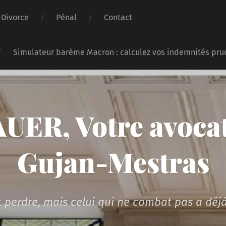
-Divorce
Pénal
Contact
Simulateur barème Macron : calculez vos indemnités pru
UER, Votre avocat
Gujan-Mestras
 perdre, mais celui qui ne combat pas a déjà