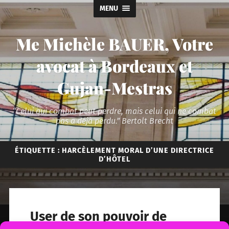
MENU
Me Michèle BAUER, Votre
avocat à Bordeaux et
Gujan-Mestras
“Celui qui combat peut perdre, mais celui qui ne combat
pas a déjà perdu.” Bertolt Brecht
ÉTIQUETTE :
HARCÈLEMENT MORAL D’UNE DIRECTRICE
D’HÔTEL
User de son pouvoir de