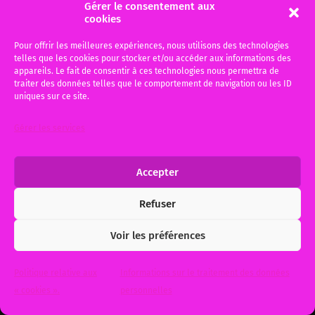
direction n’est pas du
Gérer le consentement aux
cookies
harcèlement moral.
Pour offrir les meilleures expériences, nous utilisons des technologies
J’aurais pu ajouter un sous-titre « Histoire
telles que les cookies pour stocker et/ou accéder aux informations des
d’une relaxe ». J’ai défendu lundi, une salariée
appareils. Le fait de consentir à ces technologies nous permettra de
cadre qui comparaissait devant le Tribunal
traiter des données telles que le comportement de navigation ou les ID
uniques sur ce site.
Correctionnel,…
Gérer les services
6 décembre 2014
0
Accepter
© 2026
Me Michèle BAUER, Votre avocat à Bordeaux et Gujan-
Refuser
Mestras
. Theme by
Anders Norén
.
Voir les préférences
Politique relative aux
Informations sur le traitement des données
« cookies ».
personnelles