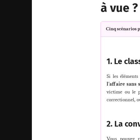
à vue ?
Cinq scénarios p
1. Le cla
Si les éléments
l’affaire sans 
victime ou le p
correctionnel, o
2. La con
Vous pouvez re