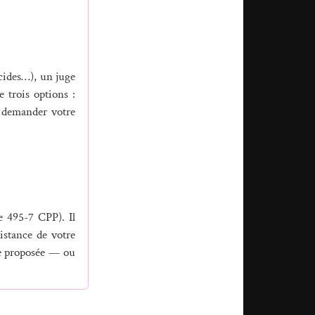
icides…), un juge
e trois options :
u demander votre
e 495-7 CPP). Il
istance de votre
ine proposée — ou