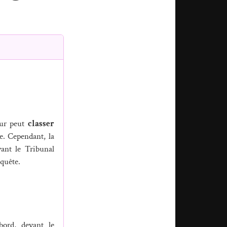
reur peut
classer
e. Cependant, la
vant le Tribunal
nquête.
bord, devant le