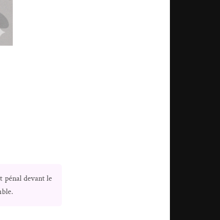
t pénal devant le
mble.