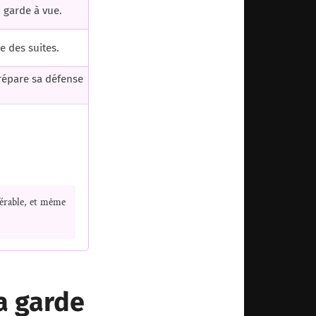
 garde à vue.
de des suites.
prépare sa défense
éférable, et même
la garde