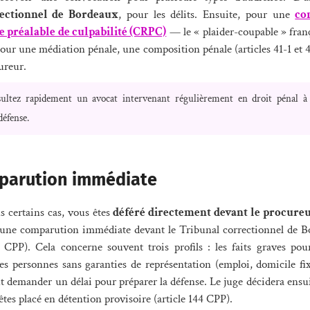
ectionnel de Bordeaux
, pour les délits. Ensuite, pour une
co
 préalable de culpabilité (CRPC)
— le « plaider-coupable » franç
our une médiation pénale, une composition pénale (articles 41-1 et
ureur.
ultez rapidement un avocat intervenant régulièrement en droit pénal 
défense.
mparution immédiate
ns certains cas, vous êtes
déféré directement devant le procure
une comparution immédiate devant le Tribunal correctionnel de Bo
 CPP). Cela concerne souvent trois profils : les faits graves pour
 les personnes sans garanties de représentation (emploi, domicile fi
t demander un délai pour préparer la défense. Le juge décidera ensui
 êtes placé en détention provisoire (article 144 CPP).