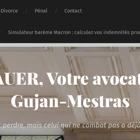
-Divorce
Pénal
Contact
Simulateur barème Macron : calculez vos indemnités pru
UER, Votre avocat
Gujan-Mestras
 perdre, mais celui qui ne combat pas a déjà