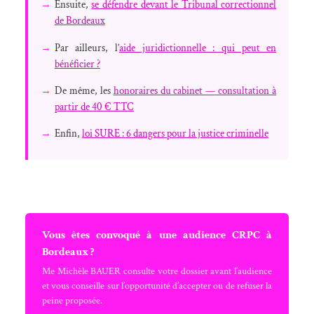
→
Ensuite,
se défendre devant le Tribunal correctionnel
de Bordeaux
→
Par ailleurs, l’
aide juridictionnelle : qui peut en
bénéficier ?
→
De même, les
honoraires du cabinet — consultation à
partir de 40 € TTC
→
Enfin,
loi SURE : 6 dangers pour la justice criminelle
Vous êtes convoqué à une audience CRPC à
Bordeaux ?
Me Michèle BAUER consulte votre dossier avant l’audience
et vous conseille sur l’opportunité d’accepter ou de refuser la
peine proposée.