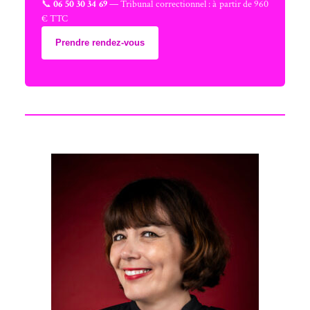
📞
06 50 30 34 69
— Tribunal correctionnel : à partir de 960
€ TTC
Prendre rendez-vous