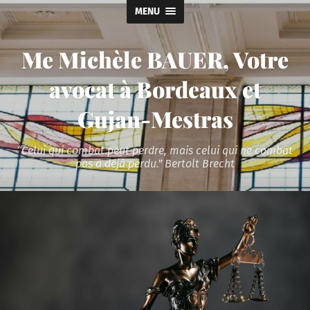
MENU
Me Michèle BAUER, Votre
avocat à Bordeaux et
Gujan-Mestras
“Celui qui combat peut perdre, mais celui qui ne combat
pas a déjà perdu.” Bertolt Brecht