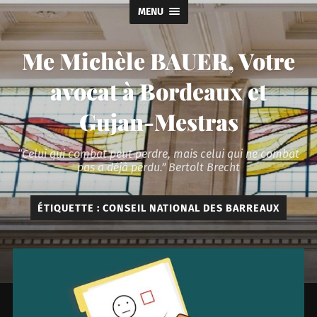
MENU
Me Michèle BAUER, Votre
avocat à Bordeaux et
Gujan-Mestras
“Celui qui combat peut perdre, mais celui qui ne combat
pas a déjà perdu.” Bertolt Brecht
ÉTIQUETTE :
CONSEIL NATIONAL DES BARREAUX