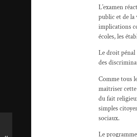
L’examen réac
public et
de
la 
implications 
écoles, les éta
Le droit pénal
des discriminat
Comme tous les
maîtriser cette
du fait religi
simples citoyen
sociaux.
Le programme