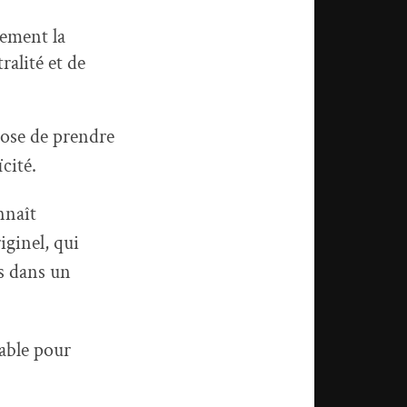
nement la
ralité et
de
pose
de
prendre
cité.
nnaît
iginel, qui
ns dans un
lable pour