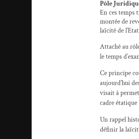
Pôle Juridiqu
En ces temps tr
montée
de
reve
laïcité
de
l’Etat
Attaché au rôl
le temps d’exa
Ce principe co
aujourd’hui de
visait à perme
cadre étatique
Un rappel hist
définir la laïc