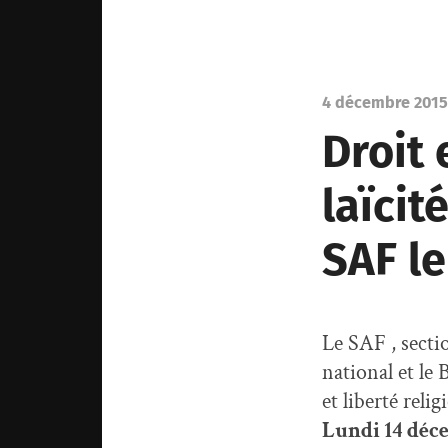
4 décembre 2015
Droit 
laïcit
SAF l
Le SAF , secti
national et le
et liberté relig
Lundi 14 déc