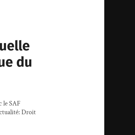
Quelle
que du
c le SAF
tualité: Droit