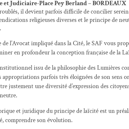
e et Judiciaire-Place Pey Berland –
BORDEAUX
oublés, il devient parfois difficile
de
concilier serei
ndications religieuses diverses et le principe
de
neut
.
e
de
l’Avocat impliqué dans la Cité, le SAF vous pro
miner en profondeur la conception française
de
la Laï
nstitutionnel issu
de
la philosophie des Lumières co
s appropriations parfois très éloignées
de
son sens or
ttre justement une diversité d’expression des citoye
 neutre.
orique et juridique du principe
de
laïcité est un préa
ité, comprendre son évolution.