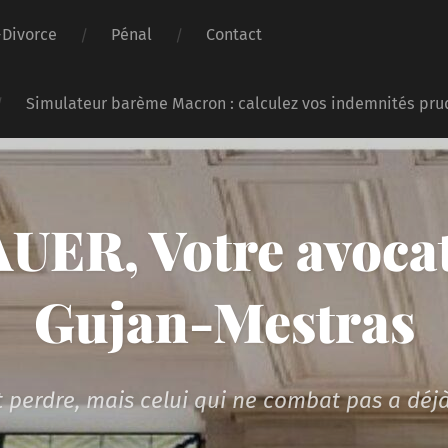
-Divorce
Pénal
Contact
Simulateur barème Macron : calculez vos indemnités pru
UER, Votre avocat
Gujan-Mestras
 perdre, mais celui qui ne combat pas a déjà