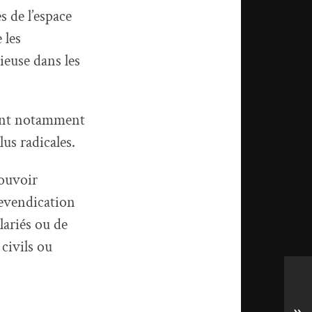
es
de
l’espace
 les
gieuse dans les
rvant notamment
lus radicales.
pouvoir
revendication
alariés ou
de
 civils ou