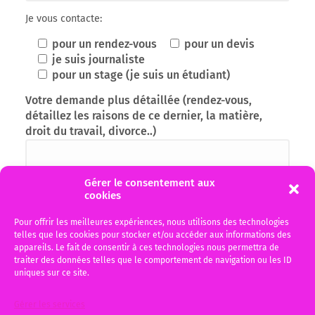
Je vous contacte:
pour un rendez-vous
pour un devis
je suis journaliste
pour un stage (je suis un étudiant)
Votre demande plus détaillée (rendez-vous,
détaillez les raisons de ce dernier, la matière,
droit du travail, divorce..)
Gérer le consentement aux
cookies
Pour offrir les meilleures expériences, nous utilisons des technologies
telles que les cookies pour stocker et/ou accéder aux informations des
appareils. Le fait de consentir à ces technologies nous permettra de
traiter des données telles que le comportement de navigation ou les ID
uniques sur ce site.
J'ai pris connaissance de la politique de
recueil des données personnelles en cliquant
Gérer les services
sur le bouton RGPD, données personnelles et je