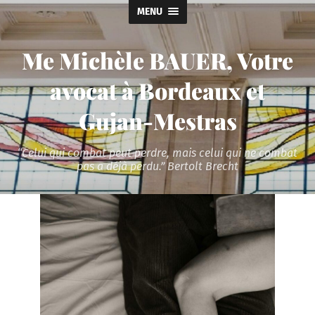
MENU
Me Michèle BAUER, Votre
avocat à Bordeaux et
Gujan-Mestras
“Celui qui combat peut perdre, mais celui qui ne combat
pas a déjà perdu.” Bertolt Brecht