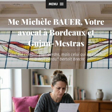
MENU
Me Michèle BAUER, Votre
avocat à Bordeaux et
Gujan-Mestras
“Celui qui combat peut perdre, mais celui qui ne combat
pas a déjà perdu.” Bertolt Brecht