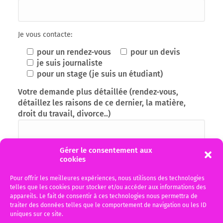
Je vous contacte:
pour un rendez-vous
pour un devis
je suis journaliste
pour un stage (je suis un étudiant)
Votre demande plus détaillée (rendez-vous,
détaillez les raisons de ce dernier, la matière,
droit du travail, divorce..)
Gérer le consentement aux
cookies
Pour offrir les meilleures expériences, nous utilisons des technologies
telles que les cookies pour stocker et/ou accéder aux informations des
appareils. Le fait de consentir à ces technologies nous permettra de
traiter des données telles que le comportement de navigation ou les ID
uniques sur ce site.
J'ai pris connaissance de la politique de