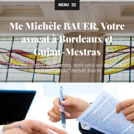
MENU
Me Michèle BAUER, Votre
avocat à Bordeaux et
Gujan-Mestras
“Celui qui combat peut perdre, mais celui qui ne combat
pas a déjà perdu.” Bertolt Brecht