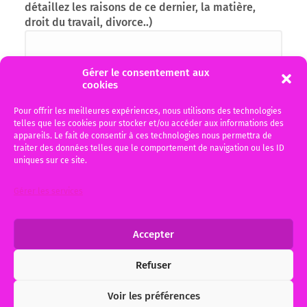
détaillez les raisons de ce dernier, la matière,
droit du travail, divorce..)
Gérer le consentement aux
cookies
Pour offrir les meilleures expériences, nous utilisons des technologies
telles que les cookies pour stocker et/ou accéder aux informations des
appareils. Le fait de consentir à ces technologies nous permettra de
traiter des données telles que le comportement de navigation ou les ID
uniques sur ce site.
J'ai pris connaissance de la politique de
recueil des données personnelles en cliquant
Gérer les services
sur le bouton RGPD, données personnelles et je
l'accepte
Accepter
Refuser
Alternative:
Voir les préférences