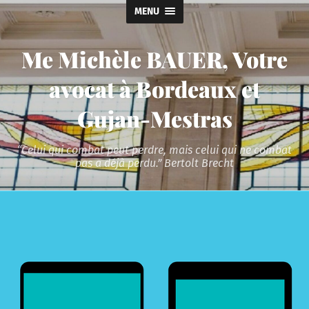
MENU
Me Michèle BAUER, Votre
avocat à Bordeaux et
Gujan-Mestras
“Celui qui combat peut perdre, mais celui qui ne combat
pas a déjà perdu.” Bertolt Brecht