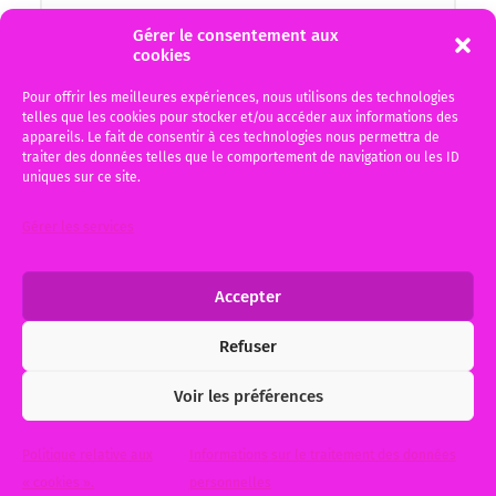
Gérer le consentement aux
cookies
Pour offrir les meilleures expériences, nous utilisons des technologies
telles que les cookies pour stocker et/ou accéder aux informations des
appareils. Le fait de consentir à ces technologies nous permettra de
traiter des données telles que le comportement de navigation ou les ID
uniques sur ce site.
J'ai pris connaissance de la politique de
recueil des données personnelles en cliquant
Gérer les services
sur le bouton RGPD, données personnelles et je
l'accepte
Accepter
Refuser
Alternative:
Voir les préférences
© 2026
Me Michèle BAUER, Votre avocat à Bordeaux et Gujan-
Politique relative aux
Informations sur le traitement des données
Mestras
. Theme by
Anders Norén
.
« cookies ».
personnelles