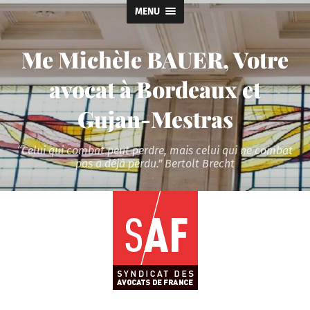
MENU
Me Michèle BAUER, Votre
avocat à Bordeaux et
Gujan-Mestras
“Celui qui combat peut perdre, mais celui qui ne combat
pas a déjà perdu.” Bertolt Brecht