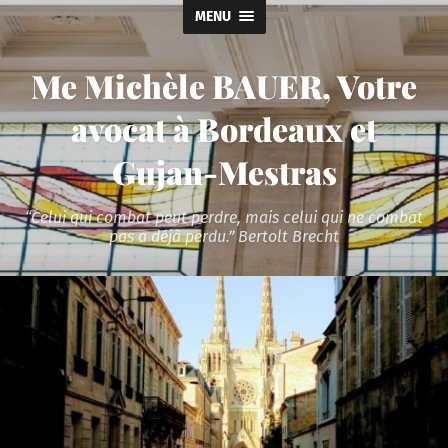
MENU
Me Michèle BAUER, Votre
avocat à Bordeaux et
Gujan-Mestras
“Celui qui combat peut perdre, mais celui qui ne combat
pas a déjà perdu.” Bertolt Brecht