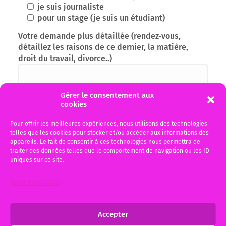
je suis journaliste
pour un stage (je suis un étudiant)
Votre demande plus détaillée (rendez-vous,
détaillez les raisons de ce dernier, la matière,
droit du travail, divorce..)
Gérer le consentement aux
cookies
Pour offrir les meilleures expériences, nous utilisons des technologies
telles que les cookies pour stocker et/ou accéder aux informations des
appareils. Le fait de consentir à ces technologies nous permettra de
traiter des données telles que le comportement de navigation ou les ID
uniques sur ce site.
J'ai pris connaissance de la politique de
recueil des données personnelles en cliquant
Gérer les services
sur le bouton RGPD, données personnelles et je
l'accepte
Accepter