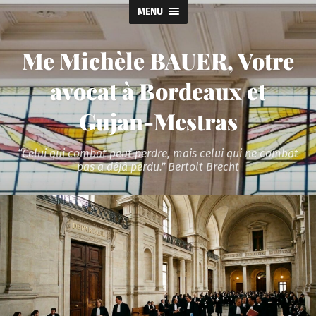
MENU
Me Michèle BAUER, Votre
avocat à Bordeaux et
Gujan-Mestras
“Celui qui combat peut perdre, mais celui qui ne combat
pas a déjà perdu.” Bertolt Brecht