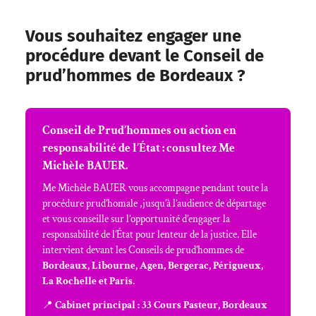
Vous souhaitez engager une
procédure devant le Conseil de
prud’hommes de Bordeaux ?
Conseil de Prud’hommes ou action en
responsabilité de l’État : consultez Me
Michèle BAUER.
Me Michèle BAUER vous accompagne pendant toute la
procédure prud’homale ,jusqu’à l’audience de départage
et vous conseille sur l’opportunité d’engager la
responsabilité de l’État pour lenteur de la justice. Elle
intervient devant les Conseils de prud’hommes de
Bordeaux, Libourne, Agen, Bergerac, Périgueux,
La Rochelle et Paris
.
📍
Cabinet principal : 33 Cours Pasteur, Bordeaux