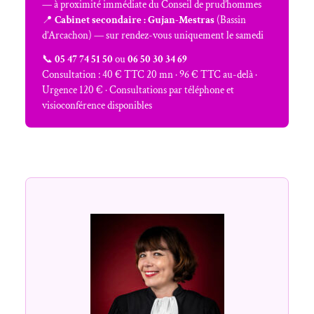
— à proximité immédiate du Conseil de prud’hommes
📍
Cabinet secondaire : Gujan-Mestras
(Bassin
d’Arcachon) — sur rendez-vous uniquement le samedi
📞
05 47 74 51 50
ou
06 50 30 34 69
Consultation : 40 € TTC 20 mn · 96 € TTC au-delà ·
Urgence 120 € · Consultations par téléphone et
visioconférence disponibles