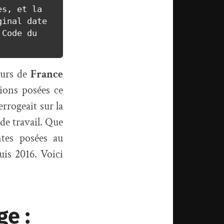
s, et la 
inal date 
Code du 
eurs de
France
ions posées ce
errogeait sur la
 de travail. Que
ntes posées au
uis 2016. Voici
ge :