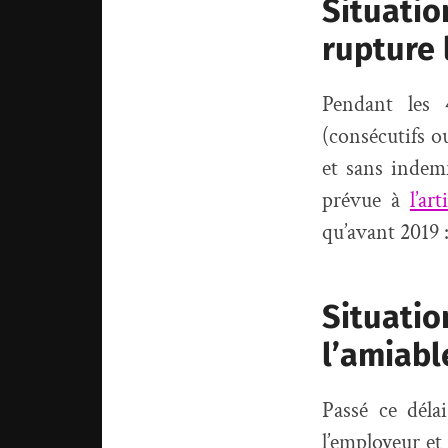
Situatio
rupture 
Pendant les
(consécutifs o
et sans indemn
prévue à
l’ar
qu’avant 2019 :
Situatio
l’amiabl
Passé ce déla
l’employeur et