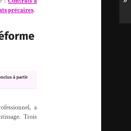
»
e :
Contrats à
ats précaires
.
réforme
nclus à partir
ofessionnel, a
tissage. Trois