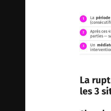
La
période
1
(consécutif
Après ces 4
2
parties — 
Un
médiat
3
interventio
La rupt
les 3 s