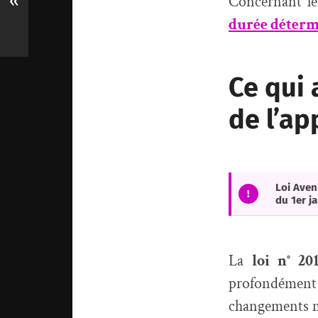
«
Concernant le
durée détermi
Ce qui 
de l’ap
Loi Aven
!
du 1er j
La
loi n° 20
profondément 
changements ma