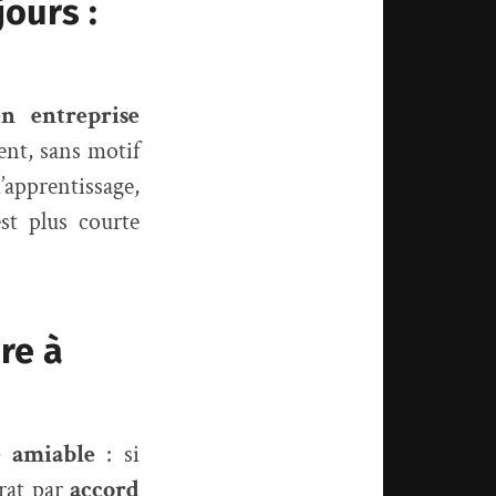
ours :
n entreprise
ent, sans motif
’apprentissage,
st plus courte
re à
 amiable
: si
trat par
accord