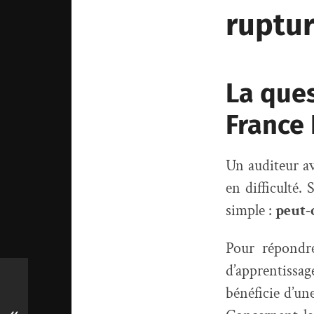
ruptur
La ques
France
Un auditeur av
en difficulté.
simple :
peut-
Pour répondre
d’apprentissage
bénéficie d’un