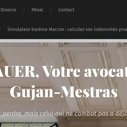
-Divorce
Pénal
Contact
Simulateur barème Macron : calculez vos indemnités pru
UER, Votre avocat
Gujan-Mestras
 perdre, mais celui qui ne combat pas a déjà