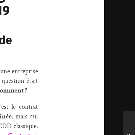
19
 de
 une entreprise
 question était
 comment ?
est le contrat
minée
, mais qui
 CDD classique.