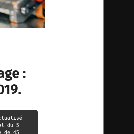
age :
019.
tualisé 
l du 5 
 de 45 