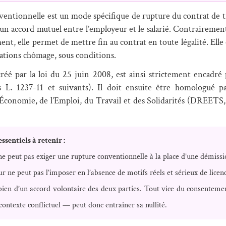
entionnelle est un mode spécifique de rupture du contrat de tr
 un accord mutuel entre l’employeur et le salarié. Contrairemen
ent, elle permet de mettre fin au contrat en toute légalité. Elle
cations chômage, sous conditions.
 créé par la loi du 25 juin 2008, est ainsi strictement encadré
les L. 1237-11 et suivants). Il doit ensuite être homologué p
’Économie, de l’Emploi, du Travail et des Solidarités (DREET
ssentiels à retenir :
ne peut pas exiger une rupture conventionnelle à la place d’une démissi
 ne peut pas l’imposer en l’absence de motifs réels et sérieux de licen
c bien d’un accord volontaire des deux parties. Tout vice du consentem
ontexte conflictuel — peut donc entraîner sa nullité.