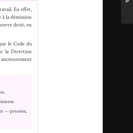
»
avail. En effet,
t à la démission
 ouvre droit, en
 par le Code du
ar la Direction
S, anciennement
on.
ciement.
ent — pression,