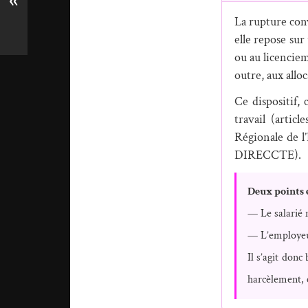
«
La rupture conv
elle repose sur
ou au licenciem
outre, aux allo
Ce dispositif,
travail (artic
Régionale de l
DIRECCTE).
Deux points e
— Le salarié 
— L’employeur
Il s’agit don
harcèlement, c