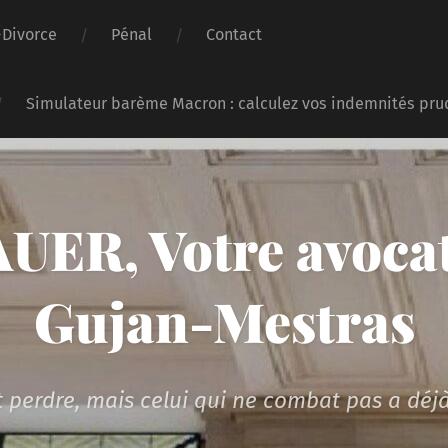
-Divorce
Pénal
Contact
Simulateur barème Macron : calculez vos indemnités pru
UER, Votre avocat
Gujan-Mestras
 perdre, mais celui qui ne combat pas a déjà