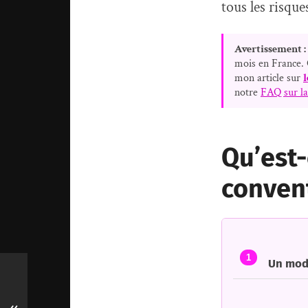
tous les risque
Avertissement :
mois en France. C
mon article sur
l
notre
FAQ sur la
Qu’est-
convent
1
Un mode