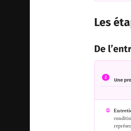
Les éta
De l’ent
2
Une pro
①
Entreti
conditi
représen