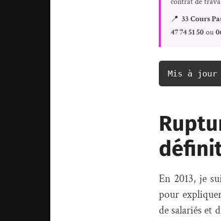
contrat de trava
📍
33 Cours Pa
47 74 51 50
ou
0
Mis à jour
Ruptur
défini
En 2013, je su
pour expliquer
de salariés et