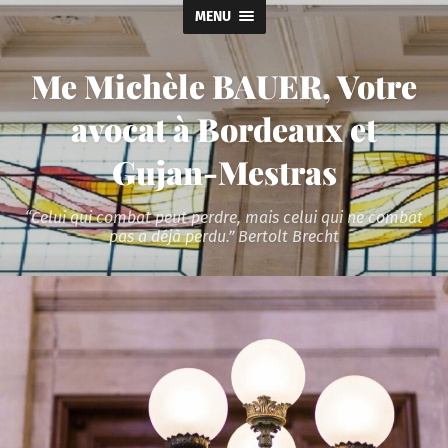
MENU
Me Michèle BAUER, Votre
avocat à Bordeaux et
Gujan-Mestras
“Celui qui combat peut perdre, mais celui qui ne combat
pas a déjà perdu.” Bertolt Brecht