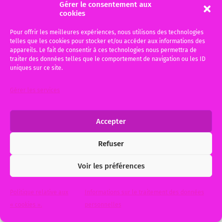
Gérer le consentement aux
tél.port: 06 50 30 34 69
cookies
☎️ 05 47 74 51 50
Pour offrir les meilleures expériences, nous utilisons des technologies
telles que les cookies pour stocker et/ou accéder aux informations des
appareils. Le fait de consentir à ces technologies nous permettra de
traiter des données telles que le comportement de navigation ou les ID
uniques sur ce site.
Mentions légales
Je suis la Directrice de Publication. Vous pouvez me
Gérer les services
contacter en utilisant le formulaire de contact.
Mon Hébergeur:
OVH
Accepter
2 rue Kellermann – BP 80157 59053 ROUBAIX CEDEX 1
Refuser
Pour me contacter:
Voir les préférences
Votre nom (obligatoire)
Politique relative aux
Informations sur le traitement des données
« cookies ».
personnelles