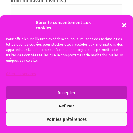
droit du travail, divorce..)
Gérer le consentement aux
cookies
Pour offrir les meilleures expériences, nous utilisons des technologies
telles que les cookies pour stocker et/ou accéder aux informations des
appareils. Le fait de consentir à ces technologies nous permettra de
traiter des données telles que le comportement de navigation ou les ID
uniques sur ce site.
J'ai pris connaissance de la politique de
recueil des données personnelles en cliquant
Gérer les services
sur le bouton RGPD, données personnelles et je
l'accepte
Accepter
Refuser
Alternative:
Voir les préférences