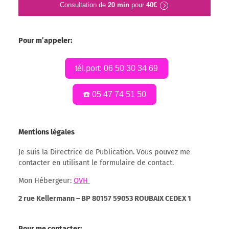
Consultation de
20 min
pour
40€
Pour m’appeler:
tél.port: 06 50 30 34 69
☎️ 05 47 74 51 50
Mentions légales
Je suis la Directrice de Publication. Vous pouvez me
contacter en utilisant le formulaire de contact.
Mon Hébergeur:
OVH
2 rue Kellermann – BP 80157 59053 ROUBAIX CEDEX 1
Pour me contacter: