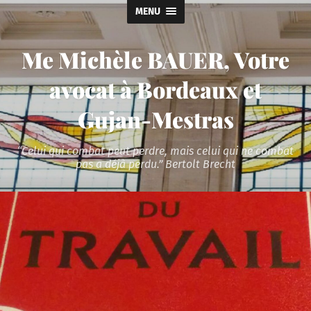
MENU
Me Michèle BAUER, Votre
avocat à Bordeaux et
Gujan-Mestras
“Celui qui combat peut perdre, mais celui qui ne combat
pas a déjà perdu.” Bertolt Brecht