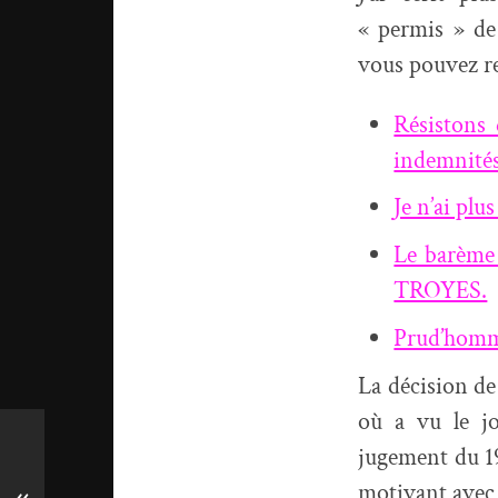
« permis » de 
vous pouvez re
Résistons
indemnités
Je n’ai plu
Le barème
TROYES.
Prud’homme
La décision de
où a vu le j
jugement du 1
motivant avec 