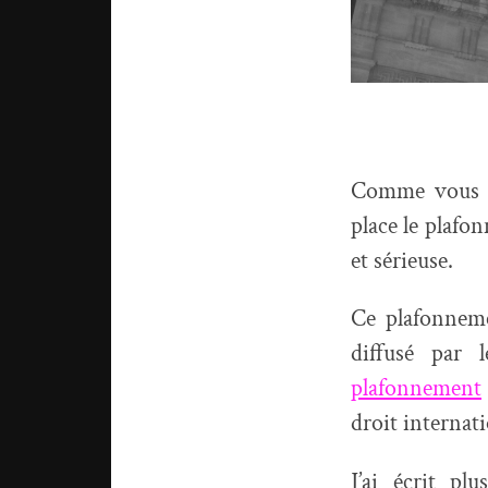
Comme vous l
place le plafo
et sérieuse.
Ce plafonneme
diffusé par
plafonnement
droit internati
J’ai écrit pl