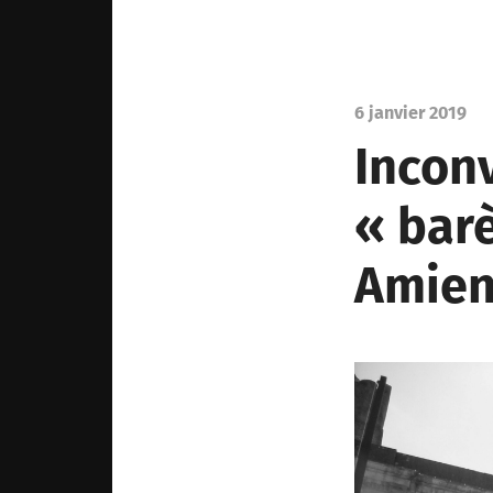
6 janvier 2019
Incon
« bar
Amien