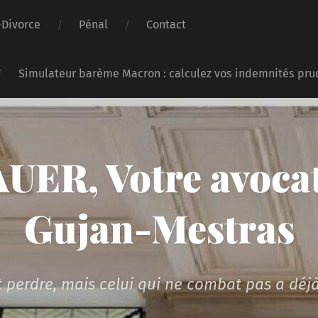
-Divorce
Pénal
Contact
Simulateur barème Macron : calculez vos indemnités pru
UER, Votre avocat
Gujan-Mestras
 perdre, mais celui qui ne combat pas a déjà