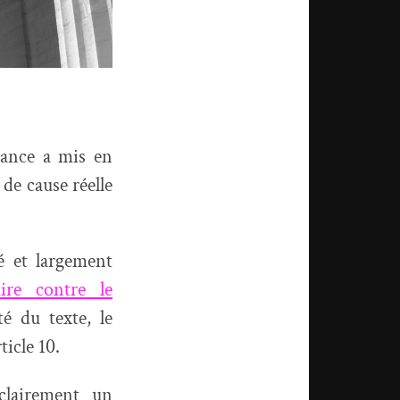
ance a mis en
de cause réelle
é et largement
ire contre le
é du texte, le
ticle 10.
 clairement un